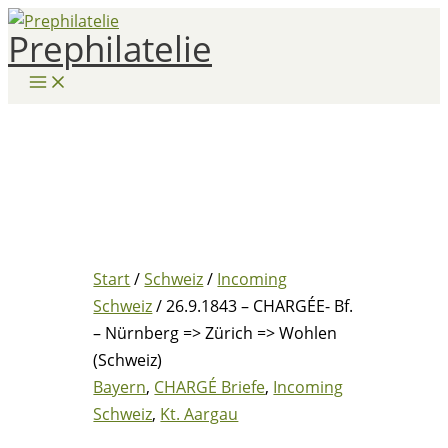
Zum
Prephilatelie
Inhalt
springen
Start
/
Schweiz
/
Incoming
Schweiz
/ 26.9.1843 – CHARGÉE- Bf.
– Nürnberg => Zürich => Wohlen
(Schweiz)
Bayern
,
CHARGÉ Briefe
,
Incoming
Schweiz
,
Kt. Aargau