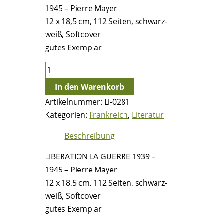
1945 – Pierre Mayer
12 x 18,5 cm, 112 Seiten, schwarz-
weiß, Softcover
gutes Exemplar
LIBERATION
LA
In den Warenkorb
GUERRE
Artikelnummer:
Li-0281
1939
Kategorien:
Frankreich
,
Literatur
–
1945
Beschreibung
-
LIBERATION LA GUERRE 1939 –
Pierre
1945 – Pierre Mayer
Mayer
12 x 18,5 cm, 112 Seiten, schwarz-
Menge
weiß, Softcover
gutes Exemplar