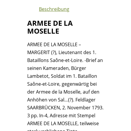
(L1)
Beschreibung
ARMEE
DE
ARMEE DE LA
LA
MOSELLE
MOSELLE
Menge
ARMEE DE LA MOSELLE –
MARGERIT (?), Lieutenant des 1.
Bataillons Saône-et-Loire. -Brief an
seinen Kameraden, Bürger
Lambetot, Soldat im 1. Bataillon
Saône-et-Loire, gegenwärtig bei
der Armee de la Moselle, auf den
Anhöhen von Sal…(?). Feldlager
SAARBRÜCKEN, 2. November 1793.
3 pp. In-4, Adresse mit Stempel
ARMEE DE LA MOSELLE, teilweise