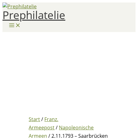
Zum
Prephilatelie
Inhalt
springen
Start
/
Franz.
Armeepost
/
Napoleonische
Armeen
/ 2.11.1793 – Saarbrücken